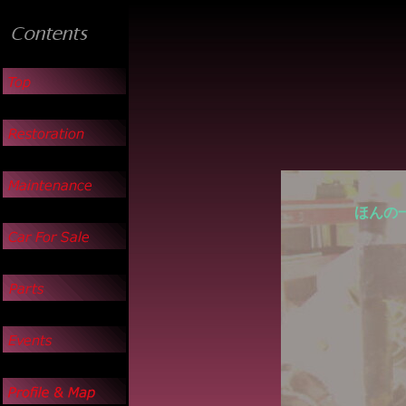
ほんの
Ｃｌａｓｓｉ
愛す